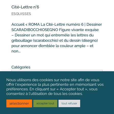
Cité-Lettre n°6
ESQUISSES
Accueil < ROMA La Cité-Lettre numéro 6 | Dessiner
SCARADIBOCCHIOSEGNO Figure vivante exquise
– Dessiner un mot qui entremêle les lettres du
gribouillage (scarabocchio) et du dessin (disegno)
pour annoncer d’emblée la couleur ample – et
non...
Catégories
Nous utilisons des cookies sur notre site afin de vous
offrir l'expérience la plus pertinente en mémorisant vos
préférences. En cliquant sur « Accepter tout », vous
Rechercher
consentez à l'utilisation de tous les cookies.
sélectionner
accepter tout
tout refuser