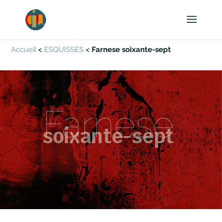
Accueil
<
ESQUISSES
<
Farnese soixante-sept
Farnese
soixante-sept